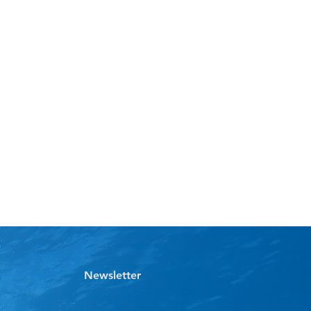
eknolojisi
Emerald, yüksek dayanım ve sertlik
ift katmanlı PVC
ve
drop-stitch iç
eknolojisiyle üretilmiştir.
loji sayesinde:
n
stabilite ve sertlik
elere ve deformasyona karşı uzun
ü dayanıklılık
ek basınca dayanıklı güçlü gövde
kg’a kadar
güvenli taşıma
itesi sağlanır.
eavy-Duty Tekerlekli Taşıma
ra dayanıklı
1080D heavy-duty
 üretilmiş tekerlekli taşıma
le gelir.
n özellikleri:
Newsletter
lma ve aşınmaya karşı ekstra
nçli 1080D yüksek yoğunluklu