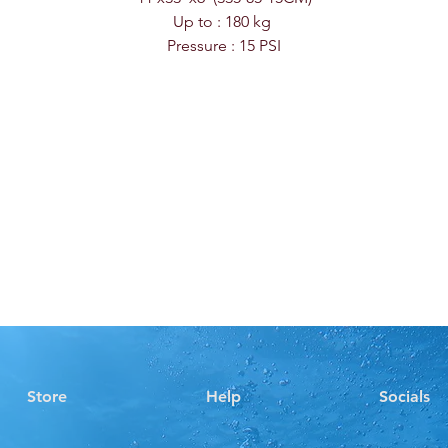
Stitch T
Up to : 180 kg
Starter 
Pressure : 15 PSI
sunan
ç
iskelet
t
Bu tekno
Üstü
Darb
ömürl
Yüks
180 
kapas
1080D H
Çantası
Set, ult
kumaştan
çantası
i
Öne çıka
Store
Help
Socials
Yırtı
dire