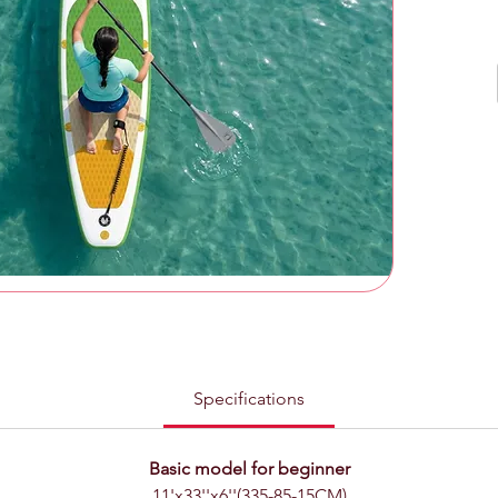
Double 
Teknoloj
Çanta
Starter
tasarlan
all-aro
biridir. 
sayesind
kullanıc
Emerald
Alan Mo
Starter 
desenler
bir gör
veya ne
Specifications
tonlarıy
Basic model for beginner
Dayanık
11'x33''x6''(335-85-15CM)