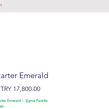
rt
T
tarter Emerald
Price
TRY 17,800.00
tarter Emerald – Şişme Paddle
eti