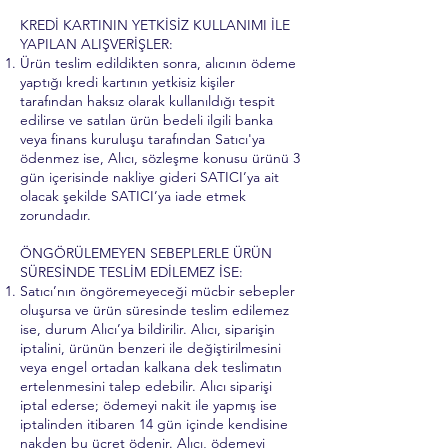
KREDİ KARTININ YETKİSİZ KULLANIMI İLE
YAPILAN ALIŞVERİŞLER:
Ürün teslim edildikten sonra, alıcının ödeme
yaptığı kredi kartının yetkisiz kişiler
tarafından haksız olarak kullanıldığı tespit
edilirse ve satılan ürün bedeli ilgili banka
veya finans kuruluşu tarafından Satıcı'ya
ödenmez ise, Alıcı, sözleşme konusu ürünü 3
gün içerisinde nakliye gideri SATICI’ya ait
olacak şekilde SATICI’ya iade etmek
zorundadır.
ÖNGÖRÜLEMEYEN SEBEPLERLE ÜRÜN
SÜRESİNDE TESLİM EDİLEMEZ İSE:
Satıcı’nın öngöremeyeceği mücbir sebepler
oluşursa ve ürün süresinde teslim edilemez
ise, durum Alıcı’ya bildirilir. Alıcı, siparişin
iptalini, ürünün benzeri ile değiştirilmesini
veya engel ortadan kalkana dek teslimatın
ertelenmesini talep edebilir. Alıcı siparişi
iptal ederse; ödemeyi nakit ile yapmış ise
iptalinden itibaren 14 gün içinde kendisine
nakden bu ücret ödenir. Alıcı, ödemeyi