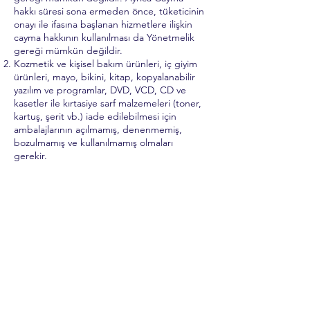
hakkı süresi sona ermeden önce, tüketicinin
onayı ile ifasına başlanan hizmetlere ilişkin
cayma hakkının kullanılması da Yönetmelik
gereği mümkün değildir.
Kozmetik ve kişisel bakım ürünleri, iç giyim
ürünleri, mayo, bikini, kitap, kopyalanabilir
yazılım ve programlar, DVD, VCD, CD ve
kasetler ile kırtasiye sarf malzemeleri (toner,
kartuş, şerit vb.) iade edilebilmesi için
ambalajlarının açılmamış, denenmemiş,
bozulmamış ve kullanılmamış olmaları
gerekir.
TEMERRÜT HALİ VE HUKUKİ SONUÇLARI
ALICI, ödeme işlemlerini kredi kartı ile
yaptığı durumda temerrüde düştüğü
takdirde, kart sahibi banka ile arasındaki
kredi kartı sözleşmesi çerçevesinde faiz
ödeyeceğini ve bankaya karşı sorumlu
olacağını kabul, beyan ve taahhüt eder. Bu
durumda ilgili banka hukuki yollara
başvurabilir; doğacak masrafları ve vekâlet
ücretini ALICI’dan talep edebilir ve her