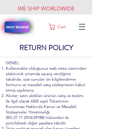
WE SHIP WORLDWIDE
Cart
RETURN POLICY
GENEL:
Kullanmakta olduğunuz web sitesi üzerinden
elektronik ortamda sipariş verdiğiniz
takdirde, size sunulan ön bilgilendirme
formunu ve mesafeli satış sözleşmesini kabul
etmiş sayılırsınız.
Alıcılar, satın aldıkları ürünün satış ve teslimi
ile ilgili olarak 6502 sayılı Tüketicinin
Korunması Hakkında Kanun ve Mesafeli
Sözleşmeler Yönetmeliği
(RG:
27.11.2014
/29188) hükümleri ile
yürürlükteki diğer yasalara tabidir.
Ürün sevkiyat masrafı olan kargo ücretleri