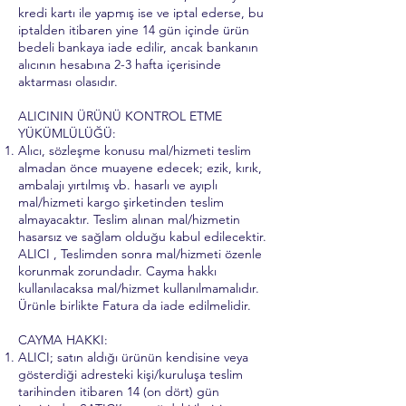
kredi kartı ile yapmış ise ve iptal ederse, bu
iptalden itibaren yine 14 gün içinde ürün
bedeli bankaya iade edilir, ancak bankanın
alıcının hesabına 2-3 hafta içerisinde
aktarması olasıdır.
ALICININ ÜRÜNÜ KONTROL ETME
YÜKÜMLÜLÜĞÜ:
Alıcı, sözleşme konusu mal/hizmeti teslim
almadan önce muayene edecek; ezik, kırık,
ambalajı yırtılmış vb. hasarlı ve ayıplı
mal/hizmeti kargo şirketinden teslim
almayacaktır. Teslim alınan mal/hizmetin
hasarsız ve sağlam olduğu kabul edilecektir.
ALICI , Teslimden sonra mal/hizmeti özenle
korunmak zorundadır. Cayma hakkı
kullanılacaksa mal/hizmet kullanılmamalıdır.
Ürünle birlikte Fatura da iade edilmelidir.
CAYMA HAKKI:
ALICI; satın aldığı ürünün kendisine veya
gösterdiği adresteki kişi/kuruluşa teslim
tarihinden itibaren 14 (on dört) gün