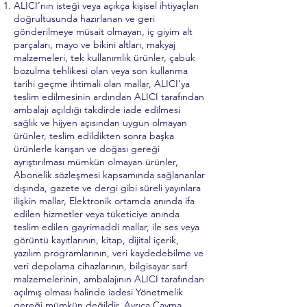
ALICI’nın isteği veya açıkça kişisel ihtiyaçları
doğrultusunda hazırlanan ve geri
gönderilmeye müsait olmayan, iç giyim alt
parçaları, mayo ve bikini altları, makyaj
malzemeleri, tek kullanımlık ürünler, çabuk
bozulma tehlikesi olan veya son kullanma
tarihi geçme ihtimali olan mallar, ALICI’ya
teslim edilmesinin ardından ALICI tarafından
ambalajı açıldığı takdirde iade edilmesi
sağlık ve hijyen açısından uygun olmayan
ürünler, teslim edildikten sonra başka
ürünlerle karışan ve doğası gereği
ayrıştırılması mümkün olmayan ürünler,
Abonelik sözleşmesi kapsamında sağlananlar
dışında, gazete ve dergi gibi süreli yayınlara
ilişkin mallar, Elektronik ortamda anında ifa
edilen hizmetler veya tüketiciye anında
teslim edilen gayrimaddi mallar, ile ses veya
görüntü kayıtlarının, kitap, dijital içerik,
yazılım programlarının, veri kaydedebilme ve
veri depolama cihazlarının, bilgisayar sarf
malzemelerinin, ambalajının ALICI tarafından
açılmış olması halinde iadesi Yönetmelik
gereği mümkün değildir. Ayrıca Cayma