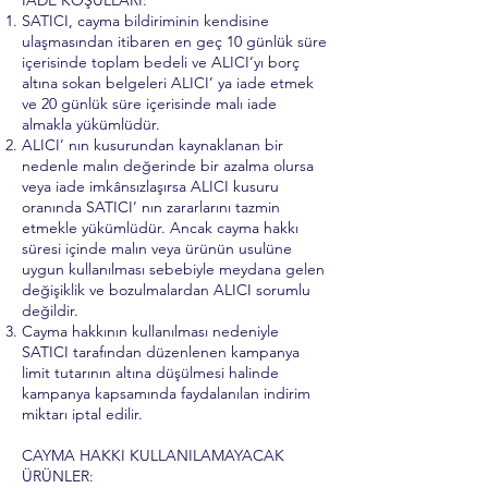
İADE KOŞULLARI:
SATICI, cayma bildiriminin kendisine
ulaşmasından itibaren en geç 10 günlük süre
içerisinde toplam bedeli ve ALICI’yı borç
altına sokan belgeleri ALICI’ ya iade etmek
ve 20 günlük süre içerisinde malı iade
almakla yükümlüdür.
ALICI’ nın kusurundan kaynaklanan bir
nedenle malın değerinde bir azalma olursa
veya iade imkânsızlaşırsa ALICI kusuru
oranında SATICI’ nın zararlarını tazmin
etmekle yükümlüdür. Ancak cayma hakkı
süresi içinde malın veya ürünün usulüne
uygun kullanılması sebebiyle meydana gelen
değişiklik ve bozulmalardan ALICI sorumlu
değildir.
Cayma hakkının kullanılması nedeniyle
SATICI tarafından düzenlenen kampanya
limit tutarının altına düşülmesi halinde
kampanya kapsamında faydalanılan indirim
miktarı iptal edilir.
CAYMA HAKKI KULLANILAMAYACAK
ÜRÜNLER: