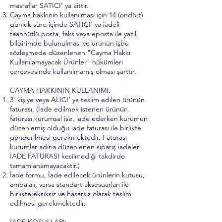
masraflar SATICI’ ya aittir.
Cayma hakkının kullanılması için 14 (ondört)
günlük süre içinde SATICI' ya iadeli
taahhütlü posta, faks veya eposta ile yazılı
bildirimde bulunulması ve ürünün işbu
sözleşmede düzenlenen "Cayma Hakkı
Kullanılamayacak Ürünler" hükümleri
çerçevesinde kullanılmamış olması şarttır.
CAYMA HAKKININ KULLANIMI:
3. kişiye veya ALICI’ ya teslim edilen ürünün
faturası, (İade edilmek istenen ürünün
faturası kurumsal ise, iade ederken kurumun
düzenlemiş olduğu iade faturası ile birlikte
gönderilmesi gerekmektedir. Faturası
kurumlar adına düzenlenen sipariş iadeleri
İADE FATURASI kesilmediği takdirde
tamamlanamayacaktır.)
İade formu, İade edilecek ürünlerin kutusu,
ambalajı, varsa standart aksesuarları ile
birlikte eksiksiz ve hasarsız olarak teslim
edilmesi gerekmektedir.