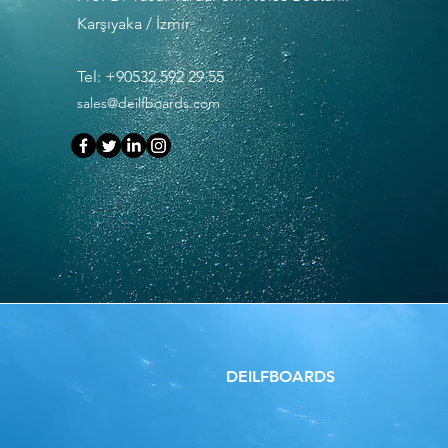
Karşıyaka / İzmir
Tel: +90532 592 29 55
sales@deilfboards.com
DEILFBOARDS