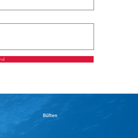
nd
Bülten