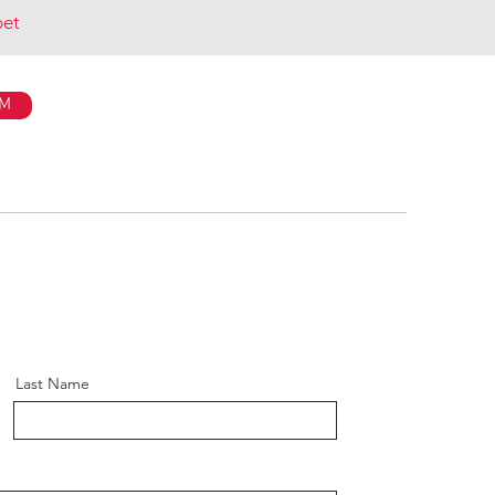
pet
İM
Last Name