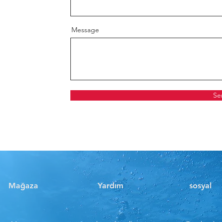
Message
Se
Mağaza
Yardım
sosyal