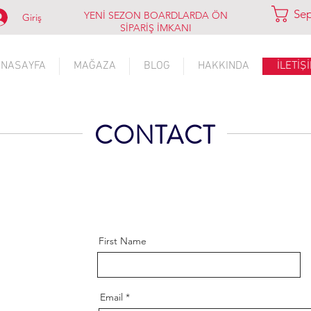
Se
YENİ SEZON BOARDLARDA ÖN
Giriş
SİPARİŞ İMKANI
NASAYFA
MAĞAZA
BLOG
HAKKINDA
İLETİŞ
CONTACT
First Name
Email