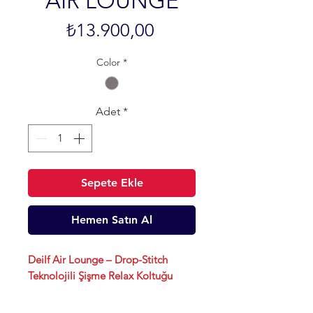
AIR LOUNGE
Fiyat
₺13.900,00
Color
*
Adet
*
Sepete Ekle
Hemen Satın Al
Deilf Air Lounge – Drop-Stitch
Teknolojili Şişme Relax Koltuğu
Karada ve Suda Kullanım | Ultra