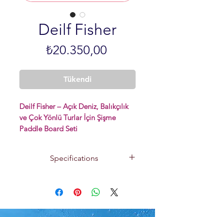
Deilf Fisher
Fiyat
₺20.350,00
Tükendi
Deilf Fisher – Açık Deniz, Balıkçılık
ve Çok Yönlü Turlar İçin Şişme
Paddle Board Seti
Double Layer PVC | Reinforced
Specifications
Drop-Stitch | 1080D Heavy-Duty
Tekerlekli Çanta
10.6'x32''x6''(320-81-15CM)
Up to : 160 kg
Deilf Fisher
, balıkçılık tutkunları,
Pressure : 15 PSI
uzun keşif turları yapanlar ve geniş